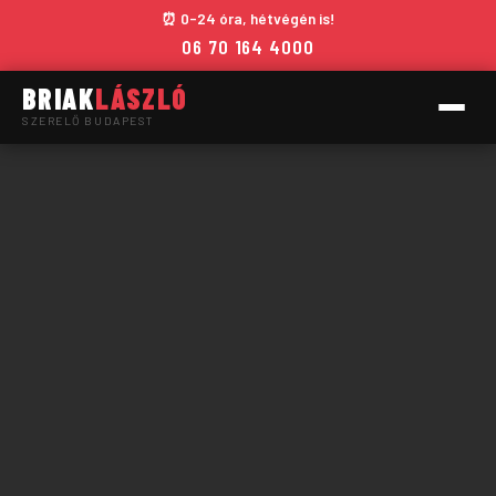
⏰ 0-24 óra, hétvégén is!
06 70 164 4000
BRIAK
LÁSZLÓ
SZERELŐ BUDAPEST