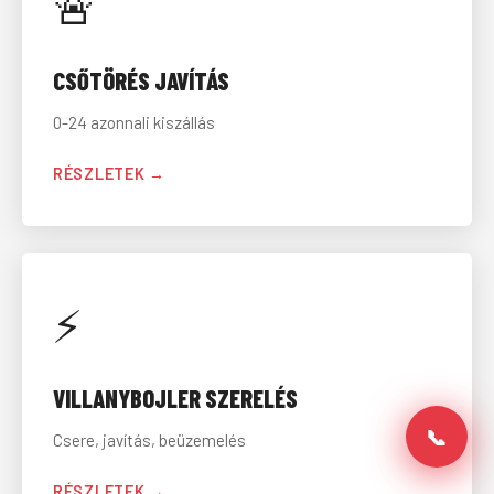
🚨
CSŐTÖRÉS JAVÍTÁS
0-24 azonnali kiszállás
RÉSZLETEK →
⚡
VILLANYBOJLER SZERELÉS
📞
Csere, javítás, beüzemelés
RÉSZLETEK →