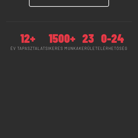
12+
1500+
23
0-24
ÉV TAPASZTALAT
SIKERES MUNKA
KERÜLET
ELÉRHETŐSÉG